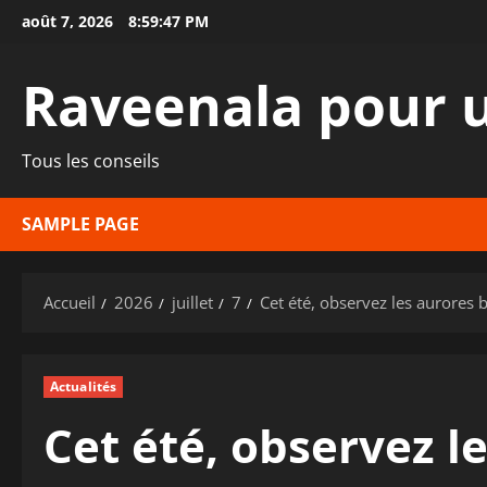
Aller
août 7, 2026
8:59:48 PM
au
contenu
Raveenala pour u
Tous les conseils
SAMPLE PAGE
Accueil
2026
juillet
7
Cet été, observez les aurores 
Actualités
Cet été, observez l