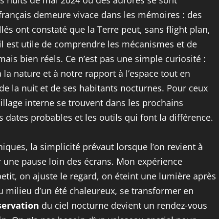
es nuits de mai 2024 où des aurores se sont
e français demeure vivace dans les mémoires : des
lés ont constaté que la Terre peut, sans flight plan,
il est utile de comprendre les mécanismes et de
ais bien réels. Ce n’est pas une simple curiosité :
 la nature et à notre rapport à l’espace tout en
 la nuit et de ses habitants nocturnes. Pour ceux
illage interne se trouvent dans les prochains
s dates probables et les outils qui font la différence.
ques, la simplicité prévaut lorsque l’on revient à
frir une pause loin des écrans. Mon expérience
etit, on ajuste le regard, on éteint une lumière après
au milieu d’un été chaleureux, se transformer en
servation
du ciel nocturne devient un rendez‑vous