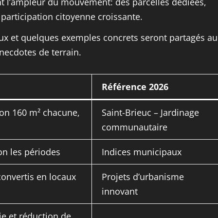
rent l’ampleur du mouvement: des parcelles dédiées,
 participation citoyenne croissante.
aux et quelques exemples concrets seront partagés au
 anecdotes de terrain.
Référence 2026
ron 160 m² chacune,
Saint-Brieuc – Jardinage
communautaire
lon les périodes
Indices municipaux
onvertis en locaux
Projets d’urbanisme
innovant
ie et réduction de