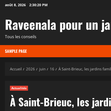
Aller
août 8, 2026
2:30:21 PM
au
contenu
Raveenala pour un ja
Tous les conseils
SAMPLE PAGE
Accueil
2026
juin
16
À Saint-Brieuc, les jardins fam
Actualités
À Saint-Brieuc, les jard