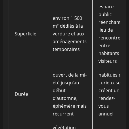
espace
public
environ 1 500
réenchanté,
m² dédiés à la
lieu de
Superficie
verdure et aux
rencontre
aménagements
entre
temporaires
habitants et
visiteurs
ouvert de la mi-
habitués et
été jusqu’au
curieux se
début
créent un
Durée
d’automne,
rendez-
éphémère mais
vous
récurrent
annuel
végétation