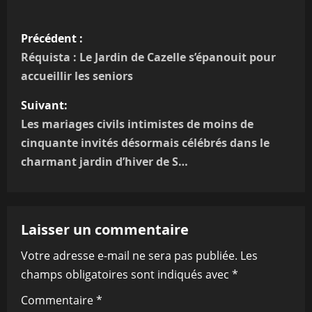
N
Précédent :
a
Réquista : Le Jardin de Cazelle s’épanouit pour
accueillir les seniors
v
Suivant:
i
Les mariages civils intimistes de moins de
g
cinquante invités désormais célébrés dans le
charmant jardin d’hiver de S…
a
t
Laisser un commentaire
i
Votre adresse e-mail ne sera pas publiée.
Les
o
champs obligatoires sont indiqués avec
*
n
Commentaire
*