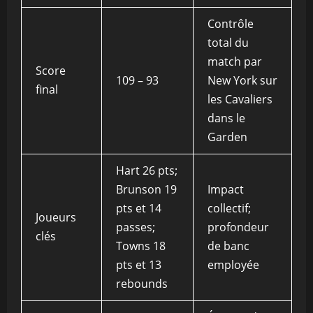
Contrôle
total du
match par
Score
109 – 93
New York sur
final
les Cavaliers
dans le
Garden
Hart 26 pts;
Brunson 19
Impact
pts et 14
collectif;
Joueurs
passes;
profondeur
clés
Towns 18
de banc
pts et 13
employée
rebounds