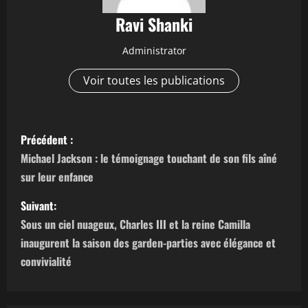
Ravi Shanki
Administrator
Voir toutes les publications
N
Précédent :
a
Michael Jackson : le témoignage touchant de son fils aîné
sur leur enfance
v
Suivant:
i
Sous un ciel nuageux, Charles III et la reine Camilla
g
inaugurent la saison des garden-parties avec élégance et
convivialité
a
t