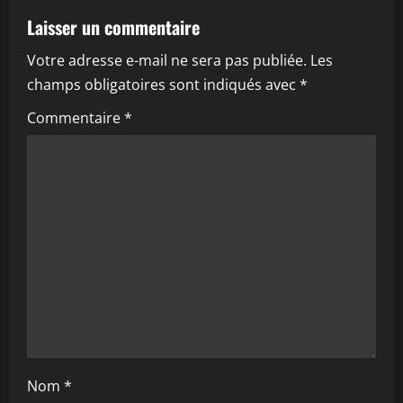
Laisser un commentaire
i
Votre adresse e-mail ne sera pas publiée.
Les
o
champs obligatoires sont indiqués avec
*
n
Commentaire
*
d
’
a
r
t
i
c
Nom
*