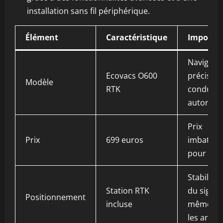
installation sans fil périphérique.
Élément
Caractéristique
Importa
Navigati
Ecovacs O600
précise,
Modèle
RTK
conduite
autonom
Prix
Prix
699 euros
imbattab
pour 202
Stabilisa
Station RTK
du signal
Positionnement
incluse
même so
les arbre