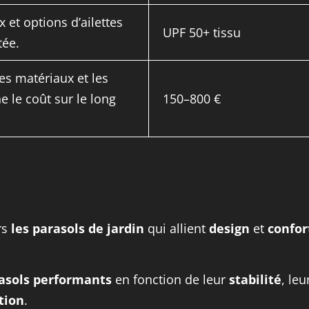
 et options d’ailettes
UPF 50+ tissu
tée.
s matériaux et les
 le coût sur le long
150–800 €
rs
les parasols de jardin
qui allient
design
et
confor
asols performants
en fonction de leur
stabilité
, leu
ation
.