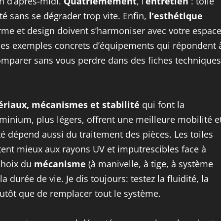
in d’après-midi.
Quatrièmement
, l’
entretien
: toile
té sans se dégrader trop vite. Enfin,
l’esthétique
orme et design doivent s’harmoniser avec votre espac
i des exemples concrets d’équipements qui répondent 
 comparer sans vous perdre dans des fiches techniques
riaux, mécanismes et stabilité
qui font la
uminium, plus légers, offrent une meilleure mobilité e
té dépend aussi du traitement des pièces. Les toiles
stent mieux aux rayons UV et imputrescibles face à
 choix du
mécanisme
(à manivelle, à tige, à système
la durée de vie. Je dis toujours: testez la fluidité, la
 plutôt que de remplacer tout le système.