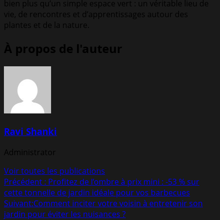
bien plus qu’un simple espace vert : un véritable lieu de
vie, de rencontres et d’apprentissages autour des
plantes et de la nature.
À propos de l'auteur
Ravi Shanki
Administrator
Voir toutes les publications
Navigation
Précédent :
Profitez de l’ombre à prix mini : -53 % sur
cette tonnelle de jardin idéale pour vos barbecues
d’article
Suivant:
Comment inciter votre voisin à entretenir son
jardin pour éviter les nuisances ?