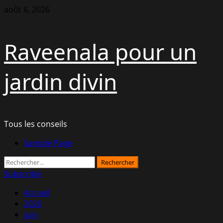
Aller
août 6, 2026
au
contenu
Raveenala pour un
jardin divin
Tous les conseils
Menu
Sample Page
principal
Rechercher :
Subscribe
Accueil
2026
juin