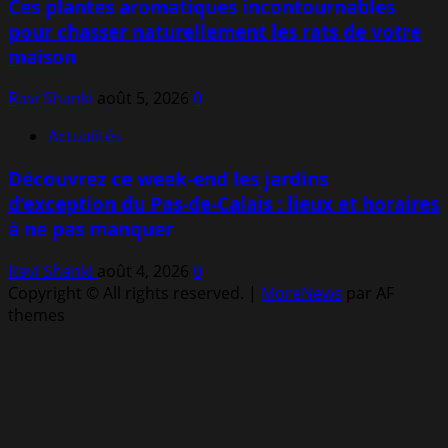
Ces plantes aromatiques incontournables
pour chasser naturellement les rats de votre
maison
Ravi Shanki
août 5, 2026
0
Actualités
Découvrez ce week-end les jardins
d’exception du Pas-de-Calais : lieux et horaires
à ne pas manquer
Ravi Shanki
août 4, 2026
0
Copyright © All rights reserved.
|
MoreNews
par AF
themes