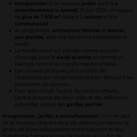
Inauguration
d’un nouveau
jardin
dans le
e
arrondissement
le
samedi
20 juin 2026, un espace
de
plus de 1 500 m²
dédié à la
nature
et à la
communauté
.
Au programme,
animations festives
et
bourse
aux plantes
, avec une démarche participative et
locale.
La manifestation est pensée comme un point
d’ancrage pour la
vie de quartier
et comme un
exemple concret de transformation urbaine.
Des conseils pratiques pour profiter de
l’événement par temps estival et pour découvrir les
plantations du quartier.
Pour approfondir l’esprit des jardins urbains,
l’article propose des liens utiles et des références
culturelles autour des
garden parties
.
Inauguration, jardin, e arrondissement
: voici le cœur
de ce nouveau chapitre de la vie urbaine parisienne. Le
jardin, né d’une collaboration entre habitants et élus,
transforme l’ancienne zone de parking en un îlot de