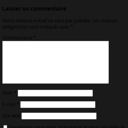
Laisser un commentaire
Votre adresse e-mail ne sera pas publiée.
Les champs
obligatoires sont indiqués avec
*
Commentaire
*
Nom
*
E-mail
*
Site web
Enregistrer mon nom, mon e-mail et mon site dans le