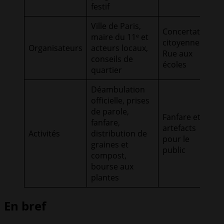
festif
Ville de Paris,
Concertation
maire du 11ᵉ et
citoyenne et
Organisateurs
acteurs locaux,
Rue aux
conseils de
écoles
quartier
Déambulation
officielle, prises
de parole,
Fanfare et
fanfare,
artefacts
Activités
distribution de
pour le
graines et
public
compost,
bourse aux
plantes
En bref