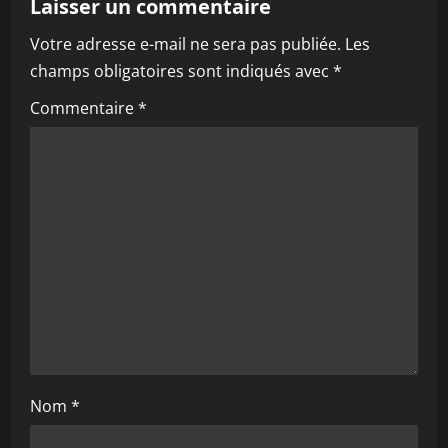
Laisser un commentaire
i
Votre adresse e-mail ne sera pas publiée.
Les
o
champs obligatoires sont indiqués avec
*
n
Commentaire
*
d
’
a
r
t
i
c
Nom
*
l