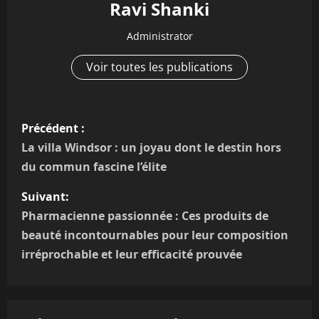
Ravi Shanki
Administrator
Voir toutes les publications
N
Précédent :
a
La villa Windsor : un joyau dont le destin hors
du commun fascine l’élite
v
Suivant:
i
Pharmacienne passionnée : Ces produits de
g
beauté incontournables pour leur composition
irréprochable et leur efficacité prouvée
a
t