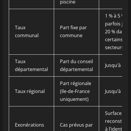
piscine
1 % à 5 %,
parfois jusq
Taux
Part fixe par
20 % dans
communal
commune
certains
secteurs
Taux
Part du conseil
Jusqu’à 2,5
départemental
départemental
Part régionale
Taux régional
(Ile-de-France
Jusqu’à 1 %
uniquement)
Surface < 5
reconstruct
Exonérations
Cas prévus par
à l’identiqu