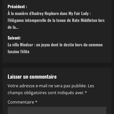
N
Précédent :
a
À la manière d’Audrey Hepburn dans My Fair Lady :
l’élégance intemporelle de la tenue de Kate Middleton lors
v
de la…
i
Suivant:
g
La villa Windsor : un joyau dont le destin hors du commun
fascine l’élite
a
t
Laisser un commentaire
i
Votre adresse e-mail ne sera pas publiée.
Les
o
champs obligatoires sont indiqués avec
*
n
Commentaire
*
d