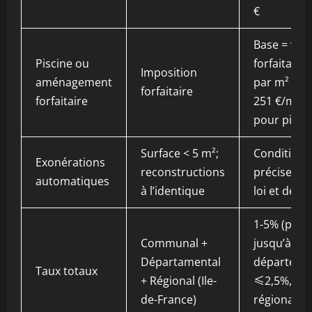
€
Base = val
Piscine ou
forfaitaire
Imposition
aménagement
par m² (ou
forfaitaire
forfaitaire
251 €/m²
pour piscin
Surface < 5 m²;
Conditions
Exonérations
reconstructions
précises p
automatiques
à l’identique
loi et décre
1-5% (parfo
Communal +
jusqu’à 20%
Départamental
départeme
Taux totaux
+ Régional (Ile-
≤2,5%,
de-France)
régional