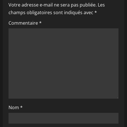
i
Votre adresse e-mail ne sera pas publiée.
Les
champs obligatoires sont indiqués avec
*
o
Commentaire
*
n
d
’
a
r
t
i
Nom
*
c
l