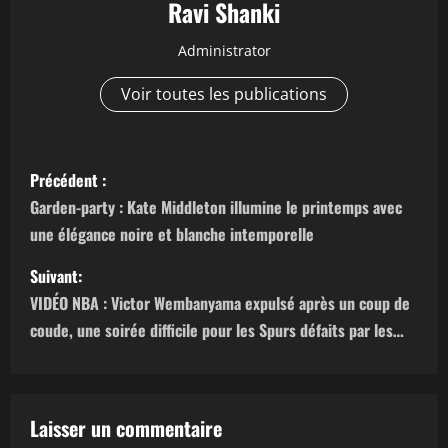
Ravi Shanki
Administrator
Voir toutes les publications
N
Précédent :
a
Garden-party : Kate Middleton illumine le printemps avec
une élégance noire et blanche intemporelle
v
Suivant:
i
VIDÉO NBA : Victor Wembanyama expulsé après un coup de
g
coude, une soirée difficile pour les Spurs défaits par les…
a
t
Laisser un commentaire