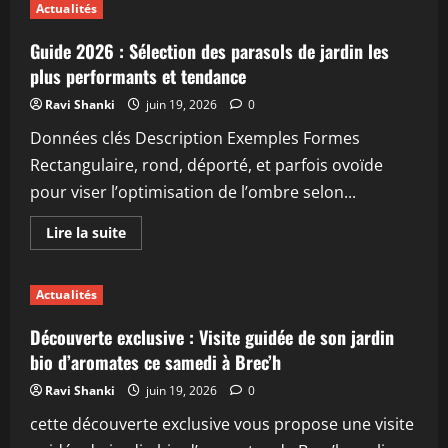
Navimow
Actualités
:
Découvrez
ces
Guide 2026 : Sélection des parasols de jardin les
deux
robots
plus performants et tendance
tondeuses
à
Ravi Shanki
juin 19, 2026
0
prix
cassés
Données clés Description Exemples Formes
qui
séduisent
Rectangulaire, rond, déporté, et parfois ovoïde
les
jardiniers
pour viser l’optimisation de l’ombre selon...
En
Lire la suite
savoir
plus
sur
Guide
Actualités
2026
:
Sélection
Découverte exclusive : Visite guidée de son jardin
des
parasols
bio d’aromates ce samedi à Brec’h
de
jardin
Ravi Shanki
juin 19, 2026
0
les
plus
cette découverte exclusive vous propose une visite
performants
et