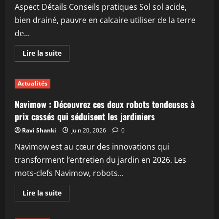
d’Exception
Aspect Détails Conseils pratiques Sol sol acide,
à
Explorer
bien drainé, pauvre en calcaire utiliser de la terre
Ce
Week-
de...
end
En
Lire la suite
savoir
plus
sur
Bruyères
Actualités
d’été
:
6
Navimow : Découvrez ces deux robots tondeuses à
astuces
essentielles
prix cassés qui séduisent les jardiniers
pour
une
Ravi Shanki
juin 20, 2026
0
plantation
et
Navimow est au cœur des innovations qui
un
arrosage
transforment l’entretien du jardin en 2026. Les
réussis
au
mots-clefs Navimow, robots...
jardin
En
Lire la suite
savoir
plus
sur