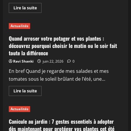
En
Lire la suite
savoir
plus
sur
Cette
Actualités
plante
prisée
dans
Quand arroser votre potager et vos plantes :
les
jardins
découvrez pourquoi choisir le matin ou le soir fait
français
toute la différence
se
transforme
en
Ravi Shanki
juin 22, 2026
0
un
poison
En bref Quand je regarde mes salades et mes
mortel
pour
tomates sous le soleil brûlant de l’été, une...
les
enfants
dès
En
Lire la suite
que
savoir
le…
plus
sur
Quand
Actualités
arroser
votre
potager
Canicule au jardin : 7 gestes essentiels à adopter
et
vos
dès maintenant pour protéger vos plantes cet été