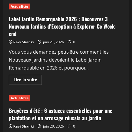
sur
Jardinage
Actualités
:
Lidl
déchaîne
Label Jardin Remarquable 2026 : Découvrez 3
les
passions
Nouveaux Jardins d’Exception à Explorer Ce Week-
en
end
bradant
ses
outils
Ravi Shanki
juin 21, 2026
0
Parkside,
un
Vous vous demandez peut-être comment les
engouement
massif
Nouveaux Jardins dévoilent le Label Jardin
sur
la
Remarquable en 2026 et pourquoi...
toile
En
Lire la suite
savoir
plus
sur
Label
Actualités
Jardin
Remarquable
2026
Bruyères d’été : 6 astuces essentielles pour une
:
Découvrez
plantation et un arrosage réussis au jardin
3
Nouveaux
Ravi Shanki
juin 20, 2026
0
Jardins