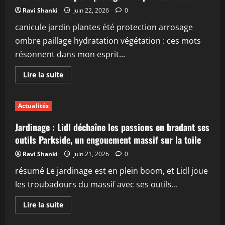
plantes
:
Ravi Shanki
juin 22, 2026
0
découvrez
pourquoi
canicule jardin plantes été protection arrosage
choisir
le
ombre paillage hydratation végétation : ces mots
matin
ou
résonnent dans mon esprit...
le
soir
fait
En
Lire la suite
toute
savoir
la
plus
différence
sur
Canicule
Actualités
au
jardin
:
Jardinage : Lidl déchaîne les passions en bradant ses
7
gestes
outils Parkside, un engouement massif sur la toile
essentiels
à
Ravi Shanki
juin 21, 2026
0
adopter
dès
résumé Le jardinage est en plein boom, et Lidl joue
maintenant
pour
les troubadours du massif avec ses outils...
protéger
vos
plantes
En
Lire la suite
cet
savoir
été
plus