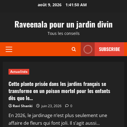
Aller
août 9, 2026
1:41:51 AM
au
contenu
Raveenala pour un jardin divin
Tous les conseils
SUBSCRIBE
Menu
principal
Actualités
Cette plante prisée dans les jardins français se
transforme en un poison mortel pour les enfants
dès que le…
Ravi Shanki
juin 23, 2026
0
En 2026, le jardinage n’est plus seulement une
affaire de fleurs qui font joli. Il s’agit aussi...