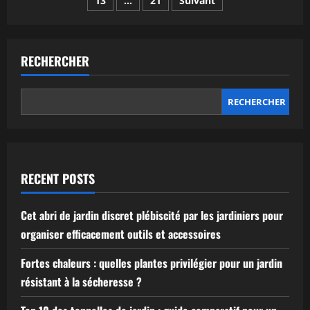
13
…
21
Suivant
des
voisin
à
entretenir
publications
son
jardin
pour
RECHERCHER
éviter
les
nuisances
?
RECHERCHER
RECENT POSTS
Cet abri de jardin discret plébiscité par les jardiniers pour
organiser efficacement outils et accessoires
Fortes chaleurs : quelles plantes privilégier pour un jardin
résistant à la sécheresse ?